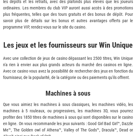
les dépôts et les retraits, avec des plafonds plus élevés que les joueurs
ordinaires. Les membres du club VIP auront aussi accès à des promotions
plus fréquentes, telles que des tours gratuits et des bonus de dépôt. Pour
savoir plus de détails sur les bonus et autres avantages offerts par le
programme VIP, rendez-vous sur le site du casino.
Les jeux et les fournisseurs sur Win Unique
Avec une collection de jeux de casino dépassant les 2500 titres, Win Unique
n'a rien à envier aux plus grands acteurs du marché des casinos en ligne.
Avec ce casino vous avez la possibilité de rechercher des jeux en fonction du
fournisseur, de la popularité, de la catégorie ou des paiements qu'ils offrent.
Machines à sous
Que vous aimiez les machines à sous classiques, les machines vidéo, les
machines à 5 rouleaux, ou progressives, les machines 3D, vous pourrez
profiter des 1850 titres de machines à sous qui sont disponibles sur le casino
en ligne. On vous recommande les jeux suivants : Good Girl Bad Girl™, Dazzle
Me™, The Golden owl of Athena™, Valley of The Gods™, Dracula™, Dead or