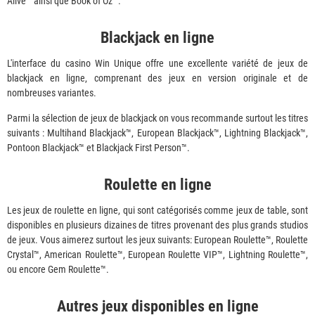
Alive™ ainsi que Book of Oz™.
Blackjack en ligne
L'interface du casino Win Unique offre une excellente variété de jeux de
blackjack en ligne, comprenant des jeux en version originale et de
nombreuses variantes.
Parmi la sélection de jeux de blackjack on vous recommande surtout les titres
suivants : Multihand Blackjack™, European Blackjack™, Lightning Blackjack™,
Pontoon Blackjack™ et Blackjack First Person™.
Roulette en ligne
Les jeux de roulette en ligne, qui sont catégorisés comme jeux de table, sont
disponibles en plusieurs dizaines de titres provenant des plus grands studios
de jeux. Vous aimerez surtout les jeux suivants: European Roulette™, Roulette
Crystal™, American Roulette™, European Roulette VIP™, Lightning Roulette™,
ou encore Gem Roulette™.
Autres jeux disponibles en ligne