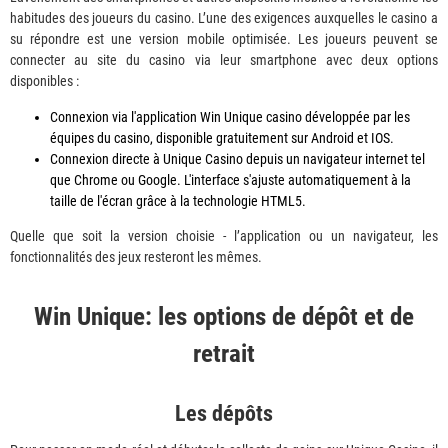
habitudes des joueurs du casino. L’une des exigences auxquelles le casino a
su répondre est une version mobile optimisée. Les joueurs peuvent se
connecter au site du casino via leur smartphone avec deux options
disponibles :
Connexion via l'application Win Unique casino développée par les
équipes du casino, disponible gratuitement sur Android et IOS.
Connexion directe à Unique Casino depuis un navigateur internet tel
que Chrome ou Google. L'interface s'ajuste automatiquement à la
taille de l'écran grâce à la technologie HTML5.
Quelle que soit la version choisie - l’application ou un navigateur, les
fonctionnalités des jeux resteront les mêmes.
Win Unique: les options de dépôt et de
retrait
Les dépôts