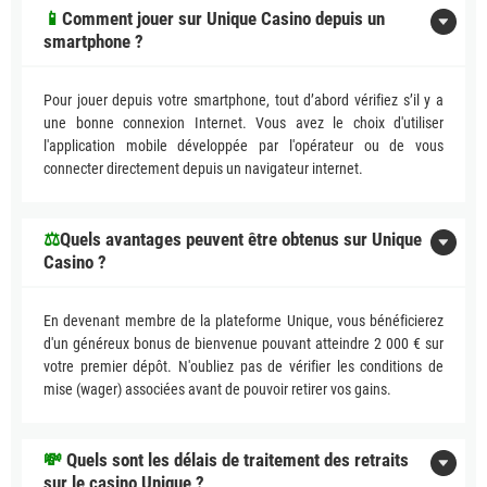
📱
Comment jouer sur Unique Casino depuis un
smartphone ?
Pour jouer depuis votre smartphone, tout d’abord vérifiez s’il y a
une bonne connexion Internet. Vous avez le choix d'utiliser
l'application mobile développée par l'opérateur ou de vous
connecter directement depuis un navigateur internet.
⚖️
Quels avantages peuvent être obtenus sur Unique
Casino ?
En devenant membre de la plateforme Unique, vous bénéficierez
d'un généreux bonus de bienvenue pouvant atteindre 2 000 € sur
votre premier dépôt. N'oubliez pas de vérifier les conditions de
mise (wager) associées avant de pouvoir retirer vos gains.
💸
Quels sont les délais de traitement des retraits
sur le casino Unique ?