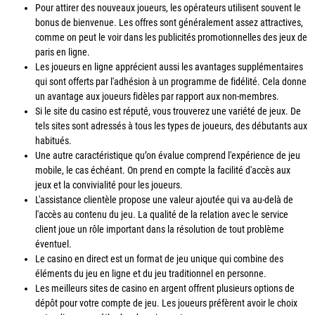
Pour attirer des nouveaux joueurs, les opérateurs utilisent souvent le
bonus de bienvenue. Les offres sont généralement assez attractives,
comme on peut le voir dans les publicités promotionnelles des jeux de
paris en ligne.
Les joueurs en ligne apprécient aussi les avantages supplémentaires
qui sont offerts par l'adhésion à un programme de fidélité. Cela donne
un avantage aux joueurs fidèles par rapport aux non-membres.
Si le site du casino est réputé, vous trouverez une variété de jeux. De
tels sites sont adressés à tous les types de joueurs, des débutants aux
habitués.
Une autre caractéristique qu’on évalue comprend l'expérience de jeu
mobile, le cas échéant. On prend en compte la facilité d'accès aux
jeux et la convivialité pour les joueurs.
L'assistance clientèle propose une valeur ajoutée qui va au-delà de
l'accès au contenu du jeu. La qualité de la relation avec le service
client joue un rôle important dans la résolution de tout problème
éventuel.
Le casino en direct est un format de jeu unique qui combine des
éléments du jeu en ligne et du jeu traditionnel en personne.
Les meilleurs sites de casino en argent offrent plusieurs options de
dépôt pour votre compte de jeu. Les joueurs préfèrent avoir le choix