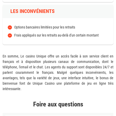
LES INCONVÉNIENTS
Options bancaires limitées pour les retraits
Frais appliqués sur les retraits au-delà d'un certain montant
En somme, Le casino Unique offre un accès facile à son service client en
français et à disposition plusieurs canaux de communication, dont le
téléphone, l'email et le chat. Les agents du support sont disponibles 24/7 et
parlent couramment le français. Malgré quelques inconvénients, les
avantages, tels que la variété de jeux, une interface intuitive, le bonus de
bienvenue font de Unique Casino une plateforme de jeu en ligne très
intéressante.
Foire aux questions