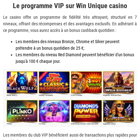
Le programme VIP sur Win Unique casino
Le casino offre un programme de fidélité très attrayant, structuré en 7
niveaux, offrant des récompenses et des avantages exclusifs. En adhérant à
ce programme, vous aurez accès à un bonus cashback quotidien :
Les membres des niveaux Bronze, Chrome et Silver peuvent
prétendre à un bonus quotidien de 25 €;
Les membres du niveau Red Diamond peuvent bénéficier d'un bonus
jusqu'à 100 € chaque jour.
Les membres du club VIP bénéficient aussi de transactions plus rapides pour