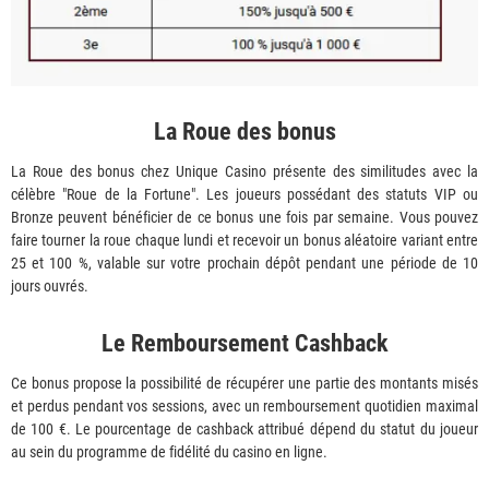
La Roue des bonus
La Roue des bonus chez Unique Casino présente des similitudes avec la
célèbre "Roue de la Fortune". Les joueurs possédant des statuts VIP ou
Bronze peuvent bénéficier de ce bonus une fois par semaine. Vous pouvez
faire tourner la roue chaque lundi et recevoir un bonus aléatoire variant entre
25 et 100 %, valable sur votre prochain dépôt pendant une période de 10
jours ouvrés.
Le Remboursement Cashback
Ce bonus propose la possibilité de récupérer une partie des montants misés
et perdus pendant vos sessions, avec un remboursement quotidien maximal
de 100 €. Le pourcentage de cashback attribué dépend du statut du joueur
au sein du programme de fidélité du casino en ligne.