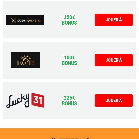
350€
JOUER À
BONUS
100€
JOUER À
BONUS
225€
JOUER À
BONUS