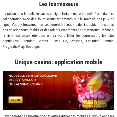
Les fournisseurs
La raison pour laquelle le casino en ligne Unique est si attractif réside dans sa
collaboration avec des fournisseurs renommés sur le marché des jeux en
ligne. Vous y trouverez non seulement les leaders de l'industrie, mais aussi
des développeurs établis et des talents émergents et prometteurs. Même si
la liste est assez étendue, on va vous lister les fournisseurs les plus
populaires: Booming Games, Play’n Go, Playson, Evolution Gaming,
Pragmatic Play, Booongo.
Unique casino: application mobile
L'avènement des smartphones et autres dispositifs mobiles a révolutionné les