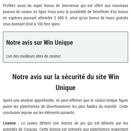
Profitez aussi du super bonus de bienvenue qui est offert aux nouveaux
joueurs du casino en ligne.Vous avez la possibilité de bénéficier d'un bonus
en espèces pouvant atteindre 2 000 €, ainsi qu'un bonus de tours gratuits
vous donnant droit à 100 free spins.
Notre avis sur Win Unique
L'un des meilleurs sites de casino!
Notre avis sur la sécurité du site Win
Unique
Après une analyse approfondie, on peut affirmer que le casino Unique figure
parmi les plateformes de divertissement les plus fiables du marché. Cette
conclusion repose sur les éléments suivants :
Licence :
Le casino détient une licence de jeu qui est délivrée par les
autorités de Curaçao. Cette licence est octroyée aux plateformes respectant