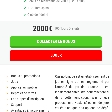
Bonus de bienvenue de 200% jusqu'à 2000€
+100 free spins
Club de fidélité
2000€
100 Tours Gratuits
COLLECTER LE BONUS
JOUER
Bonus et promotions
Casino Unique est un établissement de
Jeux
jeu en ligne qui est réglementé par
l'autorité du jeu de Curaçao. Il est
Application mobile
légalement enregistré pour fonctionner
Dépôt et de retrait
dans cette juridiction. Win Unique
Les étapes d’inscription
propose une vaste sélection de jeux
Support
variés ainsi que des options de dépôt
Avantages & Inconvénients