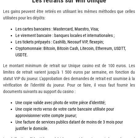
Les retraits sur Win Unique
Les gains peuvent être retirés en utilisant les mêmes méthodes que celles
utilisées pour les dépôts:
Les cartes bancaires : Mastercard, Maestro, Visa;
Le virement bancaire : banques locales et internationales ;
Les tickets prépayés : Cashlib, Neosurf VIP, flexepin;
Cryptomonnaie: Bitcoin, Bitcoin Cash, Litecoin, Ethereum, USDTT,
USDTE.
Le montant minimum de retrait sur Unique casino est de 100 euros. Les
limites de retrait varient jusqu'à 1 500 euros par semaine, en fonction du
statut VIP du joueur. L'approbation des demandes de retrait est soumise à la
vérification de l'identité du joueur. Pour ce faire, il vous faut fournir les
documents suivants au support du casino :
Une copie valide avec photo de votre pièce d'identité;
Une copie recto verso de votre carte bancaire utilisée pour
approvisionner votre compte joueur;
Une facture de services publics datant de moins de 3 mois pour
justifier le domicile.