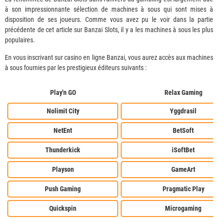
à son impressionnante sélection de machines à sous qui sont mises à
disposition de ses joueurs. Comme vous avez pu le voir dans la partie
précédente de cet article sur Banzai Slots, il y a les machines à sous les plus
populaires.
En vous inscrivant sur casino en ligne Banzai, vous aurez accès aux machines
à sous fournies par les prestigieux éditeurs suivants :
Play'n GO
Relax Gaming
Nolimit City
Yggdrasil
NetEnt
BetSoft
Thunderkick
iSoftBet
Playson
GameArt
Push Gaming
Pragmatic Play
Quickspin
Microgaming