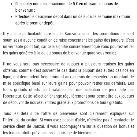
Respecter une mise maximum de 5 € en utilisant le bonus de
bienvenue ;
Effectuer le deuxième dépôt dans un délai d'une semaine maximum
après le premier dépôt.
Il y a une particularité rare sur le Banzai casino : les promotions ne sont
soumises à aucune condition de mise concernant les gains des joueurs. C'est
un véritable point fort, car cela signifie concrètement que vous pourrez retirer
les gains générés à l'aide du bonus de bienvenue quad vous voulez.
Il ne vous sera pas nécessaire de rejouer à plusieurs reprises les gains
obtenus, comme c'est souvent le cas dans la plupart des autres casinos en
ligne, qui demandent fréquemment aux joueurs de respecter un montant de
mise spécifique basé sur leurs gains pour pouvoir retirer ces derniers. Les
tours gratuits offerts sont valables sur une sélection de jeux faite par
l'opérateur. Cette sélection change régulièrement pour permettre aux joueurs
de découvrir de nouveaux titres grâce aux promotions de tours gratuits.
Tous les détails de l'offre de bienvenue sont clairement expliqués sur
l'interface du casino. Si vous avez besoin d'aide, n'hésitez pas à contacter le
service client de Banzai. Il vous accompagnera sur la question de bonus et
les tours gratuits prévus dans le package de bienvenue.