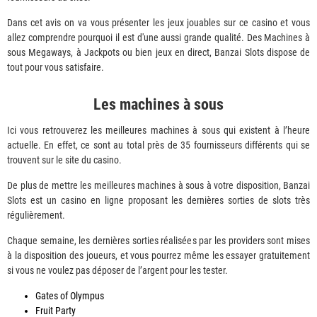
Dans cet avis on va vous présenter les jeux jouables sur ce casino et vous
allez comprendre pourquoi il est d'une aussi grande qualité. Des Machines à
sous Megaways, à Jackpots ou bien jeux en direct, Banzai Slots dispose de
tout pour vous satisfaire.
Les machines à sous
Ici vous retrouverez les meilleures machines à sous qui existent à l’heure
actuelle. En effet, ce sont au total près de 35 fournisseurs différents qui se
trouvent sur le site du casino.
De plus de mettre les meilleures machines à sous à votre disposition, Banzai
Slots est un casino en ligne proposant les dernières sorties de slots très
régulièrement.
Chaque semaine, les dernières sorties réalisées par les providers sont mises
à la disposition des joueurs, et vous pourrez même les essayer gratuitement
si vous ne voulez pas déposer de l’argent pour les tester.
Gates of Olympus
Fruit Party