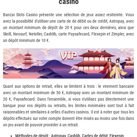
casino
Banzai Slots Casino présente une sélection de jeux assez restreinte. Vous
avez la possibilité d'utiliser une carte de de débit ou de crédit, Astropay, avec
un montant minimum de dépôt de 20 € pour ces deux dernières, ainsi que
Skrill, Neosurf, Neteller, Cashlib, carte Paysafecard, Flexepin et Zimpler, avec
un dépôt minimum de 10 €.
Quant aux options de retrait, elles se limitent à trois : le virement bancaire
avec un montant minimum de 50 €, Astropay avec un montant minimum de
20 €, Paysafecard. Dans l'ensemble, si vous n'utilisez pas directement une
banque pour vos dépôts ou retraits, les limites minimales sont tout à fait
raisonnables et similaires à celles d'autres casinos. Il est à noter que tous les
dépôts effectués sur votre compte doivent être misés au moins une fois dans
un jeu avant de pouvoir procéder à un retrait.
Méthodes de dépôt : Astropay, Cashlib, Cartes de débit, Flexepin,