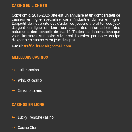
CASINO EN LIGNE FR
Copyright © 2018-2025 Site est un annuaire et un comparateur de
casinos en ligne spécialisé dans l'industrie du jeu en ligne.
L'objectif de notre site est d'aider les joueurs à profiter des jeux
d'argent en ligne en leur fournissant des informations, des
astuces et des conseils de qualité. Toutes les informations que
vous trouverez sur notre site sont fournies par notre équipe
d'experts en casino et en jeux d'argent.
E-mail:
traffic.francais@gmail.com
MEILLEURS CASINOS
Julius casino
WinOlot casino
Simsino casino
CASINOS EN LIGNE
Lucky Treasure casino
Casino Clic