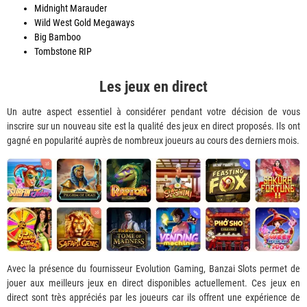
Midnight Marauder
Wild West Gold Megaways
Big Bamboo
Tombstone RIP
Les jeux en direct
Un autre aspect essentiel à considérer pendant votre décision de vous
inscrire sur un nouveau site est la qualité des jeux en direct proposés. Ils ont
gagné en popularité auprès de nombreux joueurs au cours des derniers mois.
Avec la présence du fournisseur Evolution Gaming, Banzai Slots permet de
jouer aux meilleurs jeux en direct disponibles actuellement. Ces jeux en
direct sont très appréciés par les joueurs car ils offrent une expérience de