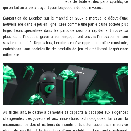
jeux de table et des paris sportifs, ce
qui en fait un choix attrayant pour les joueurs de tous niveaux.
L'apparition de Leonbet sur le marché en 2007 a marqué le début d'une
nouvelle ère dans le jeu en ligne. Créé comme une partie d'une société plus
large, Leon, spécialisée dans les paris, ce casino a rapidement trouvé sa
place dans l'industrie grâce à son engagement envers l'innovation et son
service de qualité. Depuis lors, Leonbet se développe de manière constante,
enrichissant son portefeuille de produits de jeu et améliorant l'expérience
utilisateur.
Au fil des ans, le casino a démontré sa capacité à s'adapter aux exigences
changeantes des joueurs et aux innovations technologiques, lui valant la
reconnaissance des utilisateurs du monde entier. Son accent sur le service
client de qualité et la fourniture d'une variété de jeux reste inchangé,