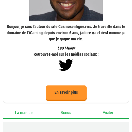
Bonjour, je suis l'auteur du site Casinosenligneavis. Je travaille dans le
domaine de l'iGaming depuis environ 6 ans, j'adore ça et c'est comme ça
que je gagne ma vie.
Leo Muller
Retrouvez-moi sur les médias sociaux :
En savoir plus
La marque
Bonus
Visiter