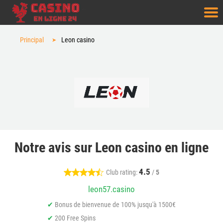
Principal
Leon casino
Notre avis sur Leon casino en ligne
4.5
Club rating:
/
5
leon57.casino
Bonus de bienvenue de 100% jusqu'à 1500€
200 Free Spins