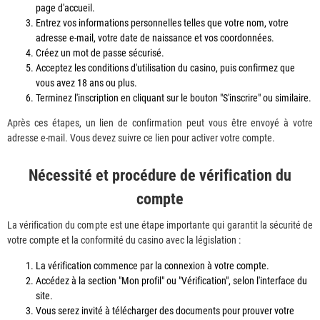
page d'accueil.
Entrez vos informations personnelles telles que votre nom, votre
adresse e-mail, votre date de naissance et vos coordonnées.
Créez un mot de passe sécurisé.
Acceptez les conditions d'utilisation du casino, puis confirmez que
vous avez 18 ans ou plus.
Terminez l'inscription en cliquant sur le bouton "S'inscrire" ou similaire.
Après ces étapes, un lien de confirmation peut vous être envoyé à votre
adresse e-mail. Vous devez suivre ce lien pour activer votre compte.
Nécessité et procédure de vérification du
compte
La vérification du compte est une étape importante qui garantit la sécurité de
votre compte et la conformité du casino avec la législation :
La vérification commence par la connexion à votre compte.
Accédez à la section "Mon profil" ou "Vérification", selon l'interface du
site.
Vous serez invité à télécharger des documents pour prouver votre