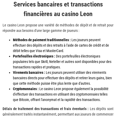
Services bancaires et transactions
financières au casino Leon
Le casino Leon propose une variété de méthodes de dépôt et de retrait pour
répondre aux besoins d'une large gamme de joueurs :
Méthodes de paiement traditionnelles :
Les joueurs peuvent
effectuer des dépôts et des retraits à l'aide de cartes de crédit et de
débit telles que Visa et MasterCard.
Portefeuilles électroniques :
Des portefeuilles électroniques
populaires tels que Skrill, Neteller et autres sont disponibles pour des
transactions rapides et pratiques.
Virements bancaires :
Les joueurs peuvent utiliser des virements
bancaires directs pour effectuer des dépôts et retirer leurs gains, bien
que cette méthode puisse être plus lente que d'autres.
Cryptomonnaies :
Le casino Leon propose également la possibilité
d'effectuer des transactions en utilisant des cryptomonnaies telles
que Bitcoin, offrant l'anonymat et la rapidité des transactions.
Délais de traitement des transactions et frais éventuels :
Les dépôts sont
généralement traités instantanément, permettant aux joueurs de commencer