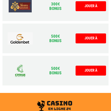
300€
JOUER À
BONUS
500€
JOUER À
BONUS
500€
JOUER À
BONUS