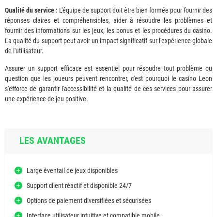
Qualité du service :
L'équipe de support doit être bien formée pour fournir des
réponses claires et compréhensibles, aider à résoudre les problèmes et
fournir des informations sur les jeux, les bonus et les procédures du casino.
La qualité du support peut avoir un impact significatif sur l'expérience globale
de l'utilisateur.
Assurer un support efficace est essentiel pour résoudre tout problème ou
question que les joueurs peuvent rencontrer, c'est pourquoi le casino Leon
s'efforce de garantir l'accessibilité et la qualité de ces services pour assurer
une expérience de jeu positive.
LES AVANTAGES
Large éventail de jeux disponibles
Support client réactif et disponible 24/7
Options de paiement diversifiées et sécurisées
Interface utilisateur intuitive et compatible mobile