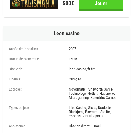
500€
Jouer
Leon casino
Année de fondation:
2007
Bonus de bienvenue:
1500€
Site Web:
leon.casino/fr-fr/
Licence:
Curaçao
Logiciel:
Novomatic, Ainsworth Game
Technology, NetEnt, Habanero,
Microgaming, Scientific Games
Types de jeux:
Live Casino, Slots, Roulette,
Blackjack, Baccarat, Sic Bo,
eSports, Virtual Sports
Assistance:
Chat en direct, E-mail