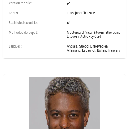
Version mobile:
✔️
Bonus:
100% jusqu’à 1500€
Restricted countries:
✔️
Méthodes de dépôt:
Mastercard, Visa, Bitcoin, Ethereum,
Litecoin, AstroPay Card
Langues:
Anglais, Suédois, Norvégien,
Allemand, Espagnol, Italien, Français