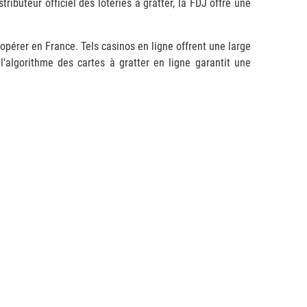
tributeur officiel des loteries à gratter, la FDJ offre une
 opérer en France. Tels casinos en ligne offrent une large
'algorithme des cartes à gratter en ligne garantit une