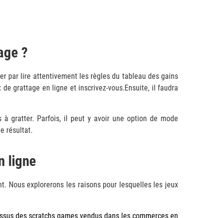
age ?
r par lire attentivement les règles du tableau des gains
de grattage en ligne et inscrivez-vous.Ensuite, il faudra
es à gratter. Parfois, il peut y avoir une option de mode
e résultat.
n ligne
ent. Nous explorerons les raisons pour lesquelles les jeux
u-dessus des scratchs games vendus dans les commerces en