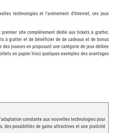
elles technologies et l'avènement d'Internet, ces jeux
t premier site complètement dédié aux tickets à gratter,
ets à gratter et de bénéficier de de cadeaux et de bonus
te des joueurs en proposant une catégorie de jeux dédiée
e billets en papier.Voici quelques exemples des avantages
l'adaptation constante aux nouvelles technologies pour
 des possibilités de gains attractives et une praticité