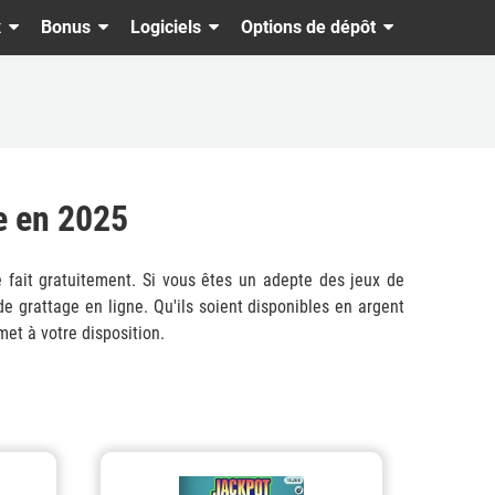
x
Bonus
Logiciels
Options de dépôt
ce en 2025
e fait gratuitement. Si vous êtes un adepte des jeux de
e grattage en ligne. Qu'ils soient disponibles en argent
met à votre disposition.