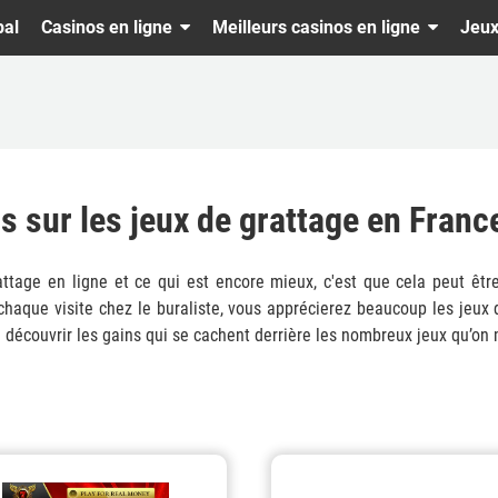
pal
Casinos en ligne
Meilleurs casinos en ligne
Jeu
s sur les jeux de grattage en Fran
rattage en ligne et ce qui est encore mieux, c'est que cela peut êtr
aque visite chez le buraliste, vous apprécierez beaucoup les jeux d
 découvrir les gains qui se cachent derrière les nombreux jeux qu’on 