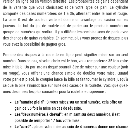
version en ligne ou en version terrestre. Les probabilités de gains dépendent
de la variante que vous choisissez et de votre type de pari. Le cylindre
comporte des cases numérotées de 1 à 36, alternant entre le noir et rouge.
La case 0 est de couleur verte et donne un avantage au casino sur les
joueurs. Le but du jeu de roulete est de parier sur le prochain numéro ou
groupe de numéros qui sortira. Il y a différentes combinaisons de paris avec
des chances de gains variables. En somme, plus vous prenez de risques, plus
vous avez la possibilité de gagner gros.
Prendre des risques à la roulette en ligne peut signifier miser sur un seul
numéro. Dans ce cas, si votre choix est le bon, vous remporterez 35 fois votre
mise initiale. Un pari moins risqué pourrait être de miser sur une couleur (noir
ou rouge), vous offrant une chance simple de doubler votre mise. Quand
votre pari est placé, le croupier lance la bille et fait tourner le cylindre jusqu'à
ce que la bille s'immobilise sur l'une des cases de la roulette. Voici quelques-
unes des mises les plus courantes pour la roulette européenne :
Le "numéro plein" :
Si vous misez sur un seul numéro, cela offre un
gain de 35 fois la mise en cas de réussite.
Les "deux numéros à cheval" :
en misant sur deux numéros, il est
possible de remporter 17 fois votre mise.
Le "carré" :
placer votre mise au coin de 4 numéros donne une chance