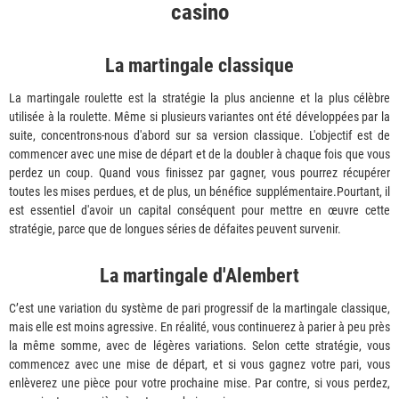
casino
La martingale classique
La martingale roulette est la stratégie la plus ancienne et la plus célèbre
utilisée à la roulette. Même si plusieurs variantes ont été développées par la
suite, concentrons-nous d'abord sur sa version classique. L'objectif est de
commencer avec une mise de départ et de la doubler à chaque fois que vous
perdez un coup. Quand vous finissez par gagner, vous pourrez récupérer
toutes les mises perdues, et de plus, un bénéfice supplémentaire.Pourtant, il
est essentiel d'avoir un capital conséquent pour mettre en œuvre cette
stratégie, parce que de longues séries de défaites peuvent survenir.
La martingale d'Alembert
C’est une variation du système de pari progressif de la martingale classique,
mais elle est moins agressive. En réalité, vous continuerez à parier à peu près
la même somme, avec de légères variations. Selon cette stratégie, vous
commencez avec une mise de départ, et si vous gagnez votre pari, vous
enlèverez une pièce pour votre prochaine mise. Par contre, si vous perdez,