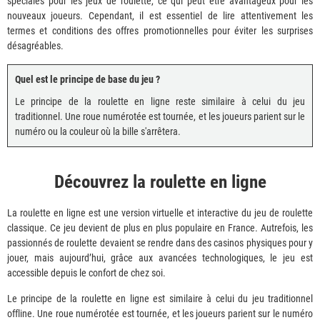
spéciales pour les jeux de roulette, ce qui peut être avantageux pour les
nouveaux joueurs. Cependant, il est essentiel de lire attentivement les
termes et conditions des offres promotionnelles pour éviter les surprises
désagréables.
Quel est le principe de base du jeu ?
Le principe de la roulette en ligne reste similaire à celui du jeu
traditionnel. Une roue numérotée est tournée, et les joueurs parient sur le
numéro ou la couleur où la bille s'arrêtera.
Découvrez la roulette en ligne
La roulette en ligne est une version virtuelle et interactive du jeu de roulette
classique. Ce jeu devient de plus en plus populaire en France. Autrefois, les
passionnés de roulette devaient se rendre dans des casinos physiques pour y
jouer, mais aujourd’hui, grâce aux avancées technologiques, le jeu est
accessible depuis le confort de chez soi.
Le principe de la roulette en ligne est similaire à celui du jeu traditionnel
offline. Une roue numérotée est tournée, et les joueurs parient sur le numéro