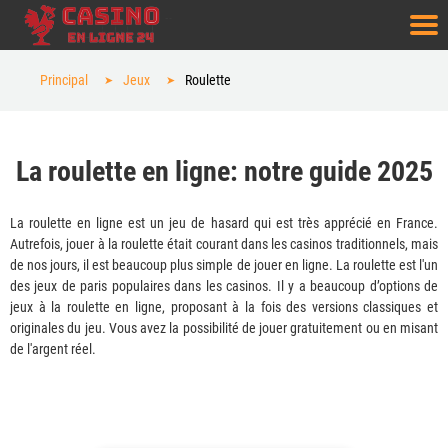
Principal
Jeux
Roulette
La roulette en ligne: notre guide 2025
La roulette en ligne est un jeu de hasard qui est très apprécié en France.
Autrefois, jouer à la roulette était courant dans les casinos traditionnels, mais
de nos jours, il est beaucoup plus simple de jouer en ligne. La roulette est l'un
des jeux de paris populaires dans les casinos. Il y a beaucoup d’options de
jeux à la roulette en ligne, proposant à la fois des versions classiques et
originales du jeu. Vous avez la possibilité de jouer gratuitement ou en misant
de l'argent réel.