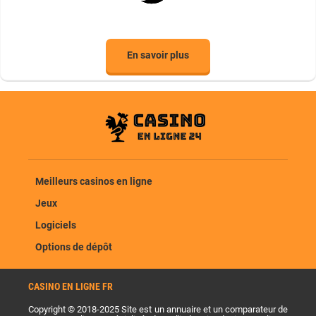
En savoir plus
Meilleurs casinos en ligne
Jeux
Logiciels
Options de dépôt
CASINO EN LIGNE FR
Copyright © 2018-2025 Site est un annuaire et un comparateur de