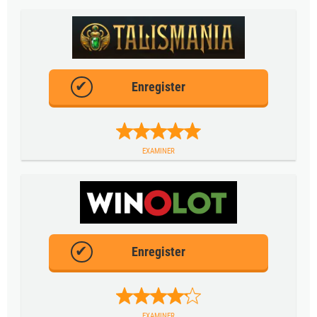
Enregister
EXAMINER
Enregister
EXAMINER