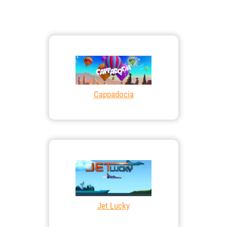
Cappadocia
Jet Lucky