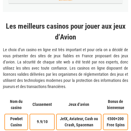
Les meilleurs casinos pour jouer aux jeux
d’Avion
Le choix d’un casino en ligne est très important et pour cela on a décidé de
vous présenter des sites de jeux fiables en France proposant des jeux
d’avion. La sécurité de chaque site web a été testé par nos experts, donc
utilisez les sites avec toute confiance. Les casinos en ligne disposent de
licences valides délivrées par les organismes de réglementation des jeux et
utilisent des technologies modernes pour la protection des informations des
joueurs et des transactions financières.
Nom du
Bonus de
Classement
Jeux d’avion
casino
bienvenue
Powbet
JetX, Aviateur, Cash ou
€500+200
9.9/10
Casino
Crash, Spaceman
Free Spins