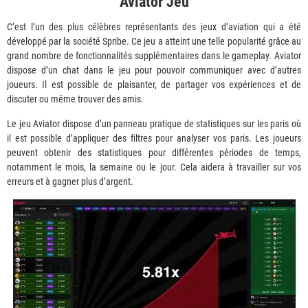
Aviator Jeu
C’est l’un des plus célèbres représentants des jeux d’aviation qui a été
développé par la société Spribe. Ce jeu a atteint une telle popularité grâce au
grand nombre de fonctionnalités supplémentaires dans le gameplay. Aviator
dispose d’un chat dans le jeu pour pouvoir communiquer avec d’autres
joueurs. Il est possible de plaisanter, de partager vos expériences et de
discuter ou même trouver des amis.
Le jeu Aviator dispose d’un panneau pratique de statistiques sur les paris où
il est possible d’appliquer des filtres pour analyser vos paris. Les joueurs
peuvent obtenir des statistiques pour différentes périodes de temps,
notamment le mois, la semaine ou le jour. Cela aidera à travailler sur vos
erreurs et à gagner plus d’argent.