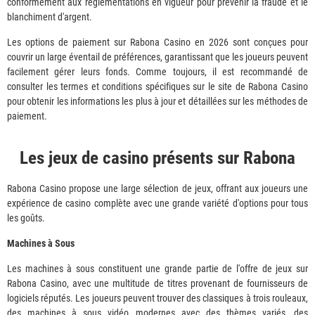
conformément aux réglementations en vigueur pour prévenir la fraude et le
blanchiment d'argent.
Les options de paiement sur Rabona Casino en 2026 sont conçues pour
couvrir un large éventail de préférences, garantissant que les joueurs peuvent
facilement gérer leurs fonds. Comme toujours, il est recommandé de
consulter les termes et conditions spécifiques sur le site de Rabona Casino
pour obtenir les informations les plus à jour et détaillées sur les méthodes de
paiement.
Les jeux de casino présents sur Rabona
Rabona Casino propose une large sélection de jeux, offrant aux joueurs une
expérience de casino complète avec une grande variété d'options pour tous
les goûts.
Machines à Sous
Les machines à sous constituent une grande partie de l'offre de jeux sur
Rabona Casino, avec une multitude de titres provenant de fournisseurs de
logiciels réputés. Les joueurs peuvent trouver des classiques à trois rouleaux,
des machines à sous vidéo modernes avec des thèmes variés, des