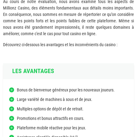
Au cours de notre évaluation, nous avons examiné tous les aspects de
Millionz Casino, des éléments fondamentaux aux détails moins importants.
En conséquence, nous sommes en mesure de répertorier ce qu’on considère
comme les points forts et les points faibles de cette plateforme. Même si
nous avons été grandement impressionnés, il reste quelques domaines à
améliorer, comme c'est le cas pour tout casino en ligne.
Découvrez ci-dessous les avantages et les inconvénients du casino :
LES AVANTAGES
Bonus de bienvenue généreux pour les nouveaux joueurs.
Large variété de machines à sous et de jeux.
Multiples options de dépôt et de retrait.
Promotions et bonus attractifs en cours.
Plateforme mobile réactive pour les jeux.