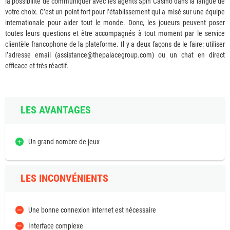
la possibilité de communiquer avec les agents Spin Casino dans la langue de
votre choix. C’est un point fort pour l’établissement qui a misé sur une équipe
internationale pour aider tout le monde. Donc, les joueurs peuvent poser
toutes leurs questions et être accompagnés à tout moment par le service
clientèle francophone de la plateforme. Il y a deux façons de le faire: utiliser
l’adresse email (assistance@thepalacegroup.com) ou un chat en direct
efficace et très réactif.
LES AVANTAGES
Un grand nombre de jeux
LES INCONVÉNIENTS
Une bonne connexion internet est nécessaire
Interface complexe