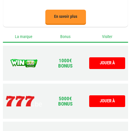
En savoir plus
La marque
Bonus
Visiter
1000€
JOUER À
BONUS
5000€
JOUER À
BONUS