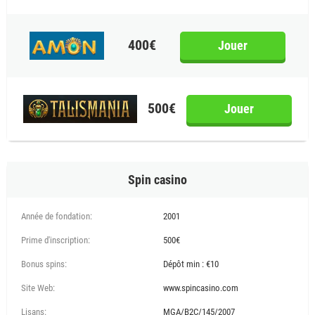
400€
Jouer
500€
Jouer
Spin casino
Année de fondation:
2001
Prime d'inscription:
500€
Bonus spins:
Dépôt min : €10
Site Web:
www.spincasino.com
Lisans:
MGA/B2C/145/2007