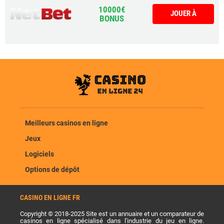
10000€
JOUER À
BONUS
Meilleurs casinos en ligne
Jeux
Logiciels
Options de dépôt
CASINO EN LIGNE FR
Copyright © 2018-2025 Site est un annuaire et un comparateur de
casinos en ligne spécialisé dans l'industrie du jeu en ligne.