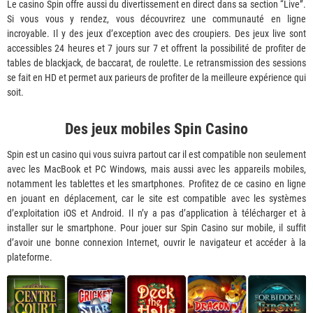
Le casino Spin offre aussi du divertissement en direct dans sa section “Live”.
Si vous vous y rendez, vous découvrirez une communauté en ligne
incroyable. Il y des jeux d’exception avec des croupiers. Des jeux live sont
accessibles 24 heures et 7 jours sur 7 et offrent la possibilité de profiter de
tables de blackjack, de baccarat, de roulette. Le retransmission des sessions
se fait en HD et permet aux parieurs de profiter de la meilleure expérience qui
soit.
Des jeux mobiles Spin Casino
Spin est un casino qui vous suivra partout car il est compatible non seulement
avec les MacBook et PC Windows, mais aussi avec les appareils mobiles,
notamment les tablettes et les smartphones. Profitez de ce casino en ligne
en jouant en déplacement, car le site est compatible avec les systèmes
d’exploitation iOS et Android. Il n’y a pas d’application à télécharger et à
installer sur le smartphone. Pour jouer sur Spin Casino sur mobile, il suffit
d’avoir une bonne connexion Internet, ouvrir le navigateur et accéder à la
plateforme.