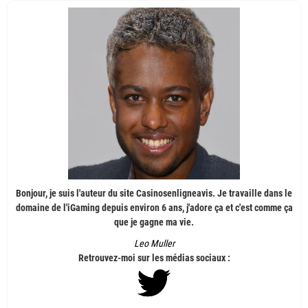
Bonjour, je suis l'auteur du site Casinosenligneavis. Je travaille dans le
domaine de l'iGaming depuis environ 6 ans, j'adore ça et c'est comme ça
que je gagne ma vie.
Leo Muller
Retrouvez-moi sur les médias sociaux :