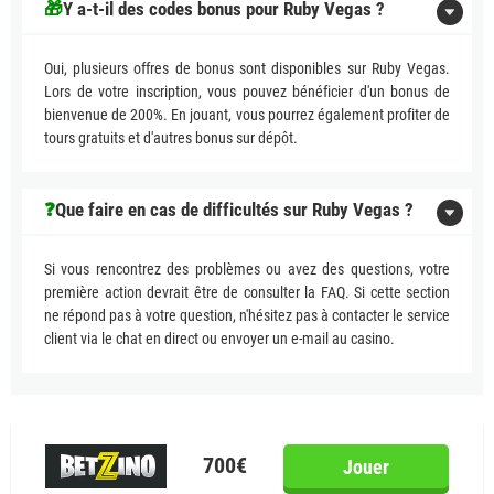
🎁
Y a-t-il des codes bonus pour Ruby Vegas ?
Oui, plusieurs offres de bonus sont disponibles sur Ruby Vegas.
Lors de votre inscription, vous pouvez bénéficier d'un bonus de
bienvenue de 200%. En jouant, vous pourrez également profiter de
tours gratuits et d'autres bonus sur dépôt.
❓
Que faire en cas de difficultés sur Ruby Vegas ?
Si vous rencontrez des problèmes ou avez des questions, votre
première action devrait être de consulter la FAQ. Si cette section
ne répond pas à votre question, n'hésitez pas à contacter le service
client via le chat en direct ou envoyer un e-mail au casino.
700€
Jouer