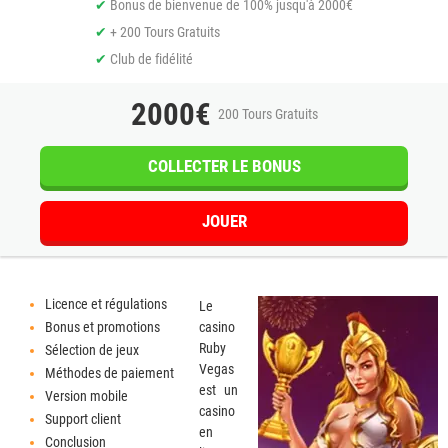
Bonus de bienvenue de 100% jusqu'à 2000€
+ 200 Tours Gratuits
Club de fidélité
2000€
200 Tours Gratuits
COLLECTER LE BONUS
JOUER
Licence et régulations
Le
Bonus et promotions
casino
Ruby
Sélection de jeux
Vegas
Méthodes de paiement
est un
Version mobile
casino
Support client
en
Conclusion