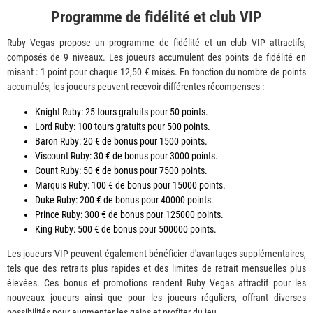
Programme de fidélité et club VIP
Ruby Vegas propose un programme de fidélité et un club VIP attractifs,
composés de 9 niveaux. Les joueurs accumulent des points de fidélité en
misant : 1 point pour chaque 12,50 € misés. En fonction du nombre de points
accumulés, les joueurs peuvent recevoir différentes récompenses :
Knight Ruby: 25 tours gratuits pour 50 points.
Lord Ruby: 100 tours gratuits pour 500 points.
Baron Ruby: 20 € de bonus pour 1500 points.
Viscount Ruby: 30 € de bonus pour 3000 points.
Count Ruby: 50 € de bonus pour 7500 points.
Marquis Ruby: 100 € de bonus pour 15000 points.
Duke Ruby: 200 € de bonus pour 40000 points.
Prince Ruby: 300 € de bonus pour 125000 points.
King Ruby: 500 € de bonus pour 500000 points.
Les joueurs VIP peuvent également bénéficier d'avantages supplémentaires,
tels que des retraits plus rapides et des limites de retrait mensuelles plus
élevées. Ces bonus et promotions rendent Ruby Vegas attractif pour les
nouveaux joueurs ainsi que pour les joueurs réguliers, offrant diverses
possibilités pour augmenter les gains et profiter du jeu.