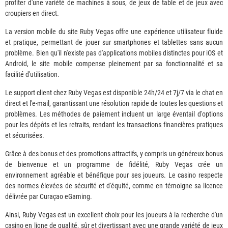
profiter d'une variété de machines à sous, de jeux de table et de jeux avec
croupiers en direct.
La version mobile du site Ruby Vegas offre une expérience utilisateur fluide
et pratique, permettant de jouer sur smartphones et tablettes sans aucun
problème. Bien qu'il n'existe pas d'applications mobiles distinctes pour iOS et
Android, le site mobile compense pleinement par sa fonctionnalité et sa
facilité d'utilisation.
Le support client chez Ruby Vegas est disponible 24h/24 et 7j/7 via le chat en
direct et l'e-mail, garantissant une résolution rapide de toutes les questions et
problèmes. Les méthodes de paiement incluent un large éventail d'options
pour les dépôts et les retraits, rendant les transactions financières pratiques
et sécurisées.
Grâce à des bonus et des promotions attractifs, y compris un généreux bonus
de bienvenue et un programme de fidélité, Ruby Vegas crée un
environnement agréable et bénéfique pour ses joueurs. Le casino respecte
des normes élevées de sécurité et d'équité, comme en témoigne sa licence
délivrée par Curaçao eGaming.
Ainsi, Ruby Vegas est un excellent choix pour les joueurs à la recherche d'un
casino en ligne de qualité, sûr et divertissant avec une grande variété de jeux