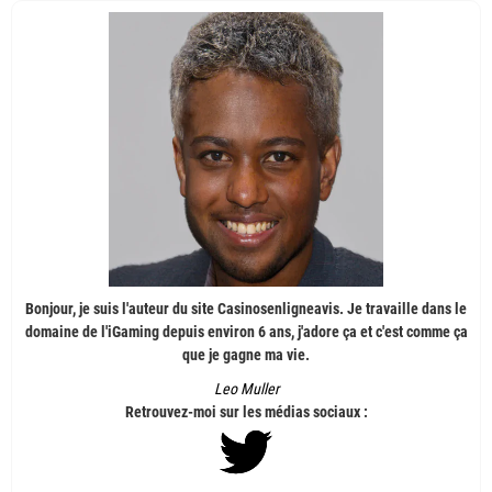
Bonjour, je suis l'auteur du site Casinosenligneavis. Je travaille dans le
domaine de l'iGaming depuis environ 6 ans, j'adore ça et c'est comme ça
que je gagne ma vie.
Leo Muller
Retrouvez-moi sur les médias sociaux :