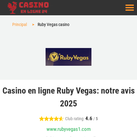
Principal
Ruby Vegas casino
Casino en ligne Ruby Vegas: notre avis
2025
4.6
Club rating:
/
5
www.rubyvegas1.com