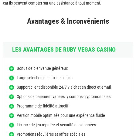
car ils peuvent compter sur une assistance à tout moment.
Avantages & Inconvénients
LES AVANTAGES DE RUBY VEGAS CASINO
Bonus de bienvenue généreux
Large sélection de jeux de casino
Support client disponible 24/7 via chat en direct et email
Options de paiement variées, y compris cryptomonnaies
Programme de fidélité attractif
Version mobile optimisée pour une expérience fluide
Licence de jeu réputée et sécurité des données
Promotions régulières et offres spéciales