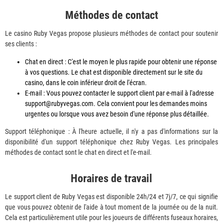
Méthodes de contact
Le casino Ruby Vegas propose plusieurs méthodes de contact pour soutenir
ses clients :
Chat en direct : C'est le moyen le plus rapide pour obtenir une réponse
à vos questions. Le chat est disponible directement sur le site du
casino, dans le coin inférieur droit de l'écran.
E-mail : Vous pouvez contacter le support client par e-mail à l'adresse
support@rubyvegas.com. Cela convient pour les demandes moins
urgentes ou lorsque vous avez besoin d'une réponse plus détaillée.
Support téléphonique : À l'heure actuelle, il n'y a pas d'informations sur la
disponibilité d'un support téléphonique chez Ruby Vegas. Les principales
méthodes de contact sont le chat en direct et l'e-mail.
Horaires de travail
Le support client de Ruby Vegas est disponible 24h/24 et 7j/7, ce qui signifie
que vous pouvez obtenir de l'aide à tout moment de la journée ou de la nuit.
Cela est particulièrement utile pour les joueurs de différents fuseaux horaires,